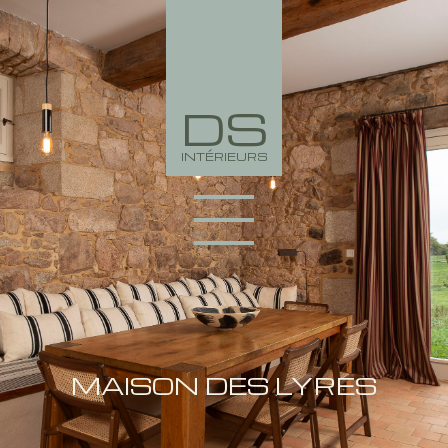
DS
INTÉRIEURS
PORTFOLIO
COLLECTION
MAISON DES LYRES
L’AGENCE
NEWS