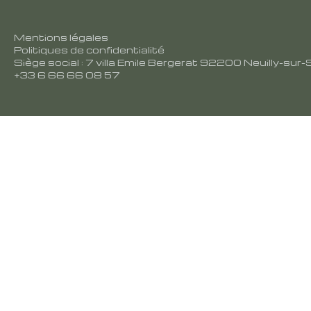
Mentions légales
Politiques de confidentialité
Siège social : 7 villa Emile Bergerat 92200 Neuilly-sur-
+33 6 66 66 08 57